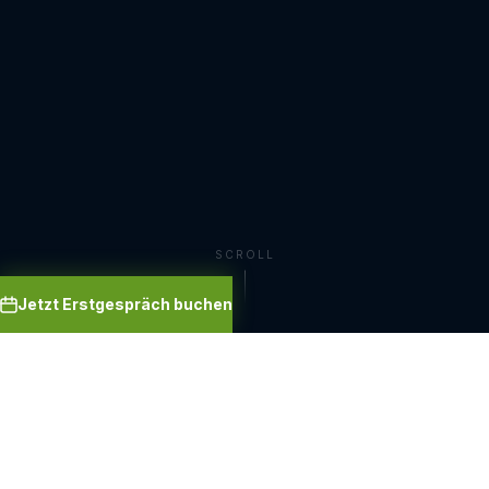
SCROLL
Jetzt Erstgespräch buchen
GefStoffV-konform
TRGS 400 / 510 / 555
EMKG-Methode
ADR 2025
IATA DGR
RID
ADN
IMDG Code
CLP / GHS
KI-gestützt
REACH-konform
Diisocyanat-Schulung