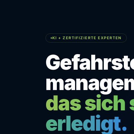
KI + ZERTIFIZIERTE EXPERTEN
Gefahrst
managem
das sich 
erledigt.