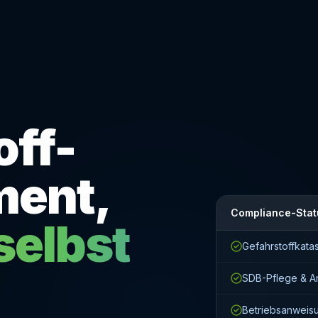
off-
ent,
Compliance-Stat
selbst
Gefahrstoffkatas
SDB-Pflege & A
Betriebsanweisu