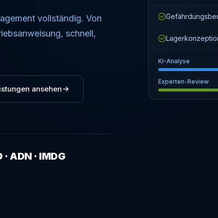
Gefährdungsbeu
agement vollständig. Von
riebsanweisung, schnell,
Lagerkonzeptio
KI-Analyse
Experten-Review
istungen ansehen
D · ADN · IMDG